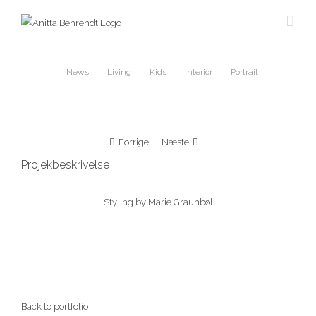
Skip
to
content
News
Living
Kids
Interior
Portrait
Forrige
Næste
Projekbeskrivelse
Styling by Marie Graunbøl
Back to portfolio