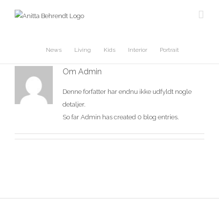
Skip
to
content
News
Living
Kids
Interior
Portrait
Om
Admin
Denne forfatter har endnu ikke udfyldt nogle
detaljer.
So far Admin has created 0 blog entries.