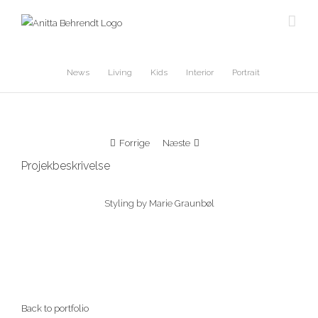
Skip
to
content
News
Living
Kids
Interior
Portrait
Forrige
Næste
Projekbeskrivelse
Styling by Marie Graunbøl
Back to portfolio